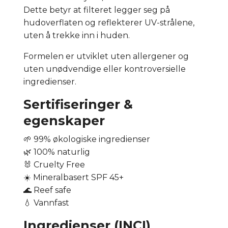
Dette betyr at filteret legger seg på
hudoverflaten og reflekterer UV-strålene,
uten å trekke inn i huden.
Formelen er utviklet uten allergener og
uten unødvendige eller kontroversielle
ingredienser.
Sertifiseringer &
egenskaper
🌱 99% økologiske ingredienser
🌿 100% naturlig
🐰 Cruelty Free
☀️ Mineralbasert SPF 45+
🌊 Reef safe
💧 Vannfast
Ingredienser (INCI)