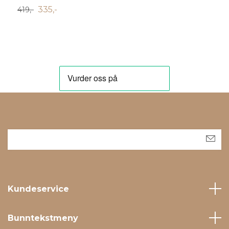
335,-
419,-
1
Kundeservice
Bunntekstmeny