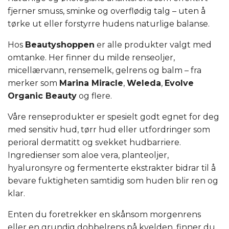
fjerner smuss, sminke og overflødig talg – uten å
tørke ut eller forstyrre hudens naturlige balanse.
Hos
Beautyshoppen
er alle produkter valgt med
omtanke. Her finner du milde renseoljer,
micellærvann, rensemelk, gelrens og balm – fra
merker som
Marina Miracle
,
Weleda
,
Evolve
Organic Beauty
og flere.
Våre renseprodukter er spesielt godt egnet for deg
med sensitiv hud, tørr hud eller utfordringer som
perioral dermatitt og svekket hudbarriere.
Ingredienser som aloe vera, planteoljer,
hyaluronsyre og fermenterte ekstrakter bidrar til å
bevare fuktigheten samtidig som huden blir ren og
klar.
Enten du foretrekker en skånsom morgenrens
eller en grundig dobbelrens på kvelden, finner du