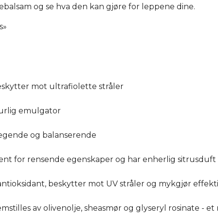
balsam og se hva den kan gjøre for leppene dine.
s»
skytter mot ultrafiolette stråler
turlig emulgator
rlegende og balanserende
jent for rensende egenskaper og har enherlig sitrusduft
 antioksidant, beskytter mot UV stråler og mykgjør effekt
remstilles av olivenolje, sheasmør og glyseryl rosinate - et