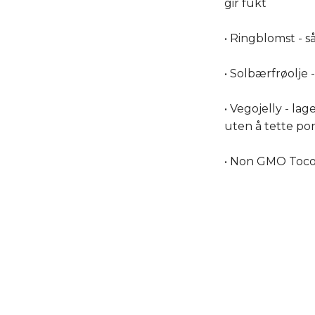
gir fukt
• Ringblomst - 
• Solbærfrøolje
• Vegojelly - la
uten å tette po
• Non GMO Tocop