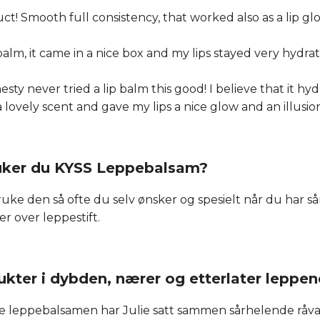
ct! Smooth full consistency, that worked also as a lip glo
 balm, it came in a nice box and my lips stayed very hydrat
nesty never tried a lip balm this good! I believe that it h
 a lovely scent and gave my lips a nice glow and an illusio
uker du KYSS Leppebalsam?
ruke den så ofte du selv ønsker og spesielt når du har såre
r over leppestift.
ukter i dybden, nærer og etterlater leppene
e leppebalsamen har Julie satt sammen sårhelende råvar