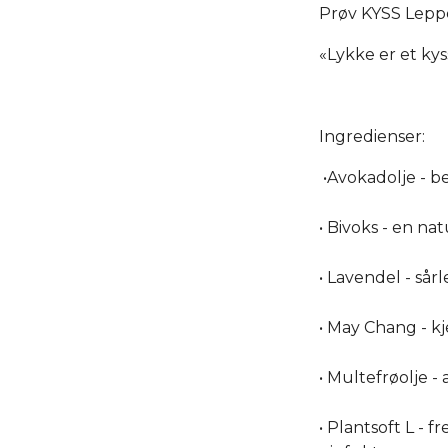
Prøv KYSS Leppe
«Lykke er et kys
Ingredienser:
•Avokadolje - be
• Bivoks - en na
• Lavendel - så
• May Chang - k
• Multefrøolje -
• Plantsoft L - f