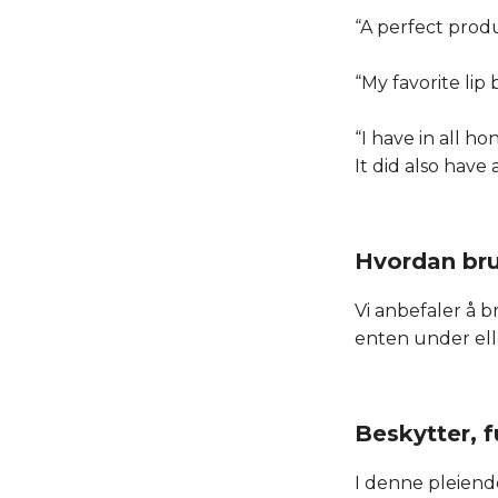
“A perfect produ
“My favorite lip
“I have in all ho
It did also have
Hvordan br
Vi anbefaler å b
enten under elle
Beskytter, f
I denne pleiend