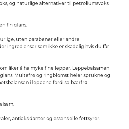
ks, og naturlige alternativer til petroliumsvoks
n fin glans.
turlige, uten parabener eller andre
er ingredienser som ikke er skadelig hvis du får
 som liker å ha myke fine lepper. Leppebalsamen
n glans. Multefrø og ringblomst heler sprukne og
etsbalansen i leppene fordi solbærfrø
alsam.
er, antioksidanter og essensielle fettsyrer.