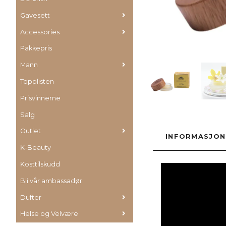
Gavesett
Accessories
Pakkepris
Mann
Topplisten
Prisvinnerne
Salg
Outlet
INFORMASJON
K-Beauty
Kosttilskudd
Bli vår ambassadør
Dufter
Helse og Velvære