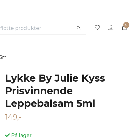
0
 5ml
Lykke By Julie Kyss
Prisvinnende
Leppebalsam 5ml
149,-
På lager