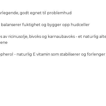
sårlegende, godt egnet til problemhud
 - balanserer fuktighet og bygger opp hudceller
ges av ricinusolje, bivoks og karnaubavoks - et naturlig al
rene
herol - naturlig E vitamin som stabiliserer og forlenge