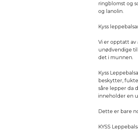
ringblomst og so
og lanolin.
Kyss leppebalsam
Vi er opptatt av
unødvendige tils
det i munnen.
Kyss Leppebalsa
beskytter, fukt
såre lepper da 
inneholder en 
Dette er bare n
KYSS Leppebalsam