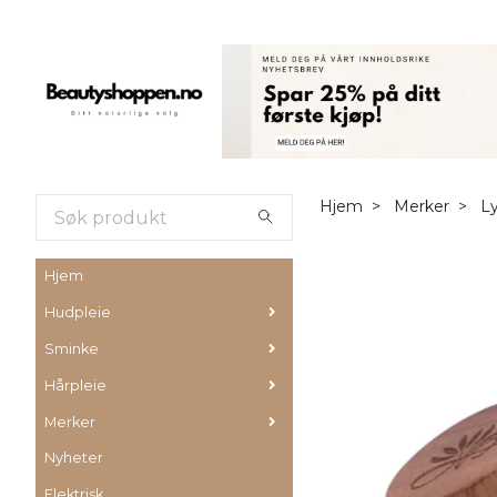
Hjem
Merker
Ly
Hjem
Hudpleie
Sminke
Hårpleie
Merker
Nyheter
Elektrisk