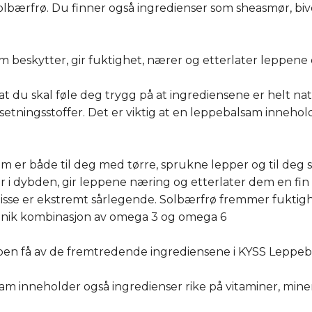
lbærfrø. Du finner også ingredienser som sheasmør, bivo
 beskytter, gir fuktighet, nærer og etterlater leppene e
 at du skal føle deg trygg på at ingrediensene er helt na
etningsstoffer. Det er viktig at en leppebalsam innehold
m er både til deg med tørre, sprukne lepper og til deg
er i dybden, gir leppene næring og etterlater dem en fi
disse er ekstremt sårlegende. Solbærfrø fremmer fuktigh
unik kombinasjon av omega 3 og omega 6
oen få av de fremtredende ingrediensene i KYSS Leppeb
 inneholder også ingredienser rike på vitaminer, mineral