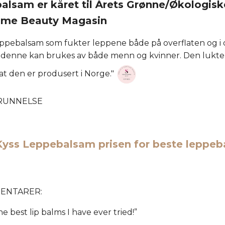
alsam er kåret til Årets Grønne/Økologisk
tume Beauty Magasin
leppebalsam som fukter leppene både på overflaten og i
 så denne kan brukes av både menn og kvinner. Den lukter
 at den er produsert i Norge."
GRUNNELSE
 Kyss Leppebalsam prisen for beste leppe
ENTARER:
the best lip balms I have ever tried!”