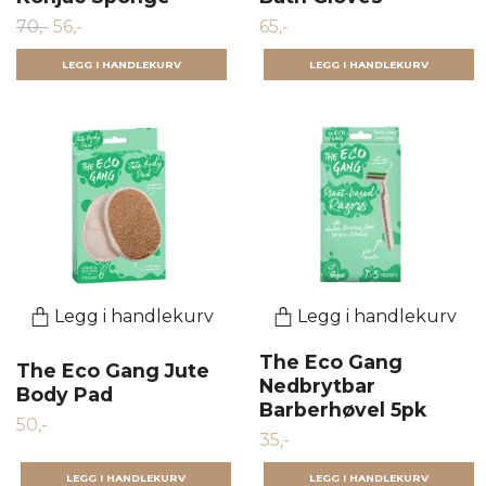
70,-
56,-
65,-
LEGG I HANDLEKURV
Legg i handlekurv
Legg i handlekurv
The Eco Gang
The Eco Gang Jute
Nedbrytbar
Body Pad
Barberhøvel 5pk
50,-
35,-