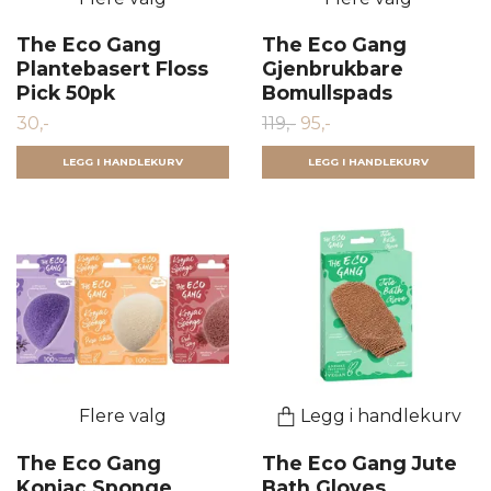
The Eco Gang
The Eco Gang
Plantebasert Floss
Gjenbrukbare
Pick 50pk
Bomullspads
30,-
119,-
95,-
LEGG I HANDLEKURV
LEGG I HANDLEKURV
Flere valg
Legg i handlekurv
The Eco Gang
The Eco Gang Jute
Konjac Sponge
Bath Gloves