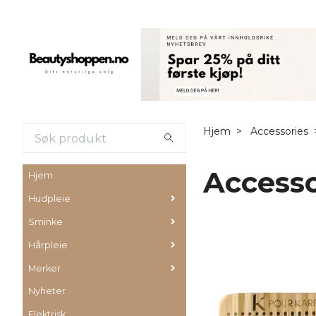
Hjem
Accessories
Accessor
Hjem
Hudpleie
Sminke
Hårpleie
Merker
Nyheter
Elektrisk