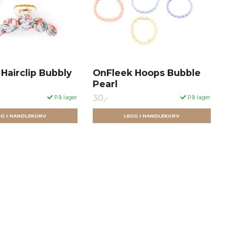
Hairclip Bubbly
OnFleek Hoops Bubble
Pearl
30,-
På lager
På lager
GG I HANDLEKURV
LEGG I HANDLEKURV