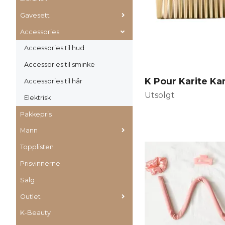
Gavesett
Accessories
Accessories til hud
Accessories til sminke
K Pour Karite K
Accessories til hår
Utsolgt
Elektrisk
Pakkepris
Mann
Topplisten
Prisvinnerne
Salg
Outlet
K-Beauty