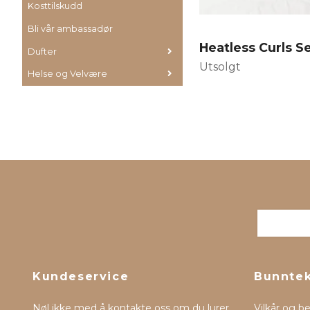
Kosttilskudd
Bli vår ambassadør
Heatless Curls S
Dufter
Utsolgt
Helse og Velvære
Kundeservice
Bunnte
Nøl ikke med å kontakte oss om du lurer
Vilkår og b