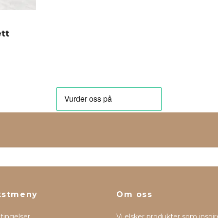
ett
kstmeny
Om oss
etingelser
Vi elsker produkter som inspir