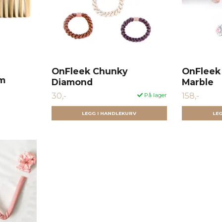
OnFleek Chunky
OnFleek 
am
Diamond
Marble
30,-
158,-
På lager
LEGG I HANDLEKURV
LE