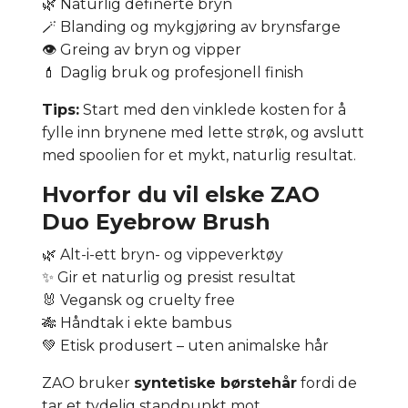
🌿 Naturlig definerte bryn
🪄 Blanding og mykgjøring av brynsfarge
👁️ Greing av bryn og vipper
💄 Daglig bruk og profesjonell finish
Tips:
Start med den vinklede kosten for å
fylle inn brynene med lette strøk, og avslutt
med spoolien for et mykt, naturlig resultat.
Hvorfor du vil elske ZAO
Duo Eyebrow Brush
🌿 Alt-i-ett bryn- og vippeverktøy
✨ Gir et naturlig og presist resultat
🐰 Vegansk og cruelty free
🎋 Håndtak i ekte bambus
💚 Etisk produsert – uten animalske hår
ZAO bruker
syntetiske børstehår
fordi de
tar et tydelig standpunkt mot