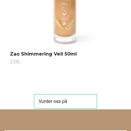
Zao Shimmering Veil 50ml
Z
239,-
2