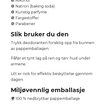
🚫 Alkohol
🚫 Natron (baking soda)
🚫 Kunstig parfyme
🚫 Fargestoffer
🚫 Parabener
Slik bruker du den
Trykk deodoranten forsiktig opp fra bunnen
av pappemballasjen.
Påfør et tynt lag på ren og tørr hud under
armene.
Litt er nok for effektiv beskyttelse gjennom
dagen.
Miljøvennlig emballasje
🌍 100 % nedbrytbar pappemballasje