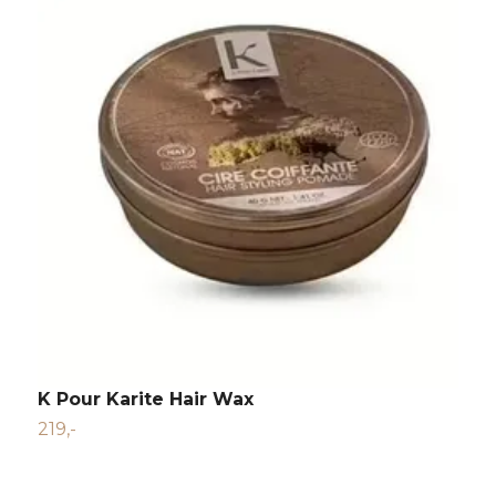
K Pour Karite Hair Wax
D
219,-
T