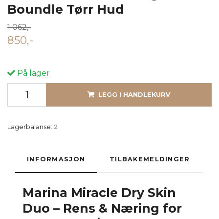
Boundle Tørr Hud
1 062,-
850,-
På lager
LEGG I HANDLEKURV
Lagerbalanse:
2
INFORMASJON
TILBAKEMELDINGER
Marina Miracle
Dry Skin
Duo – Rens & Næring for