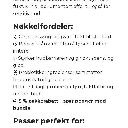
fukt. Klinisk dokumentert effekt – også for
sensitiv hud.
Nøkkelfordeler:
💧 Gir intensiv og langvarig fukt til tørr hud
🌿 Renser skånsomt uten å tørke ut eller
irritere
✨ Styrker hudbarrieren og gir økt spenst og
glød
🧬 Probiotiske ingredienser som støtter
hudens naturlige balanse
🧖‍♀️ Ideell daglig rutine for tørr, fuktfattig og
moden hud
💸
5 % pakkerabatt – spar penger med
bundle
Passer perfekt for: