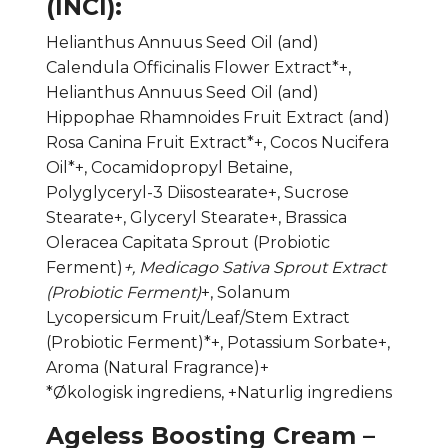
(INCI):
Helianthus Annuus Seed Oil (and)
Calendula Officinalis Flower Extract*+,
Helianthus Annuus Seed Oil (and)
Hippophae Rhamnoides Fruit Extract (and)
Rosa Canina Fruit Extract*+, Cocos Nucifera
Oil*+, Cocamidopropyl Betaine,
Polyglyceryl-3 Diisostearate+, Sucrose
Stearate+, Glyceryl Stearate+, Brassica
Oleracea Capitata Sprout (Probiotic
Ferment)
+, Medicago Sativa Sprout Extract
(Probiotic Ferment)
+, Solanum
Lycopersicum Fruit/Leaf/Stem Extract
(Probiotic Ferment)*+, Potassium Sorbate+,
Aroma (Natural Fragrance)+
*Økologisk ingrediens, +Naturlig ingrediens
Ageless Boosting Cream –