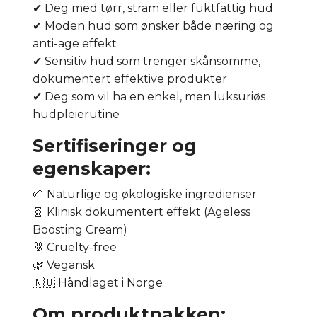
✔ Deg med tørr, stram eller fuktfattig hud
✔ Moden hud som ønsker både næring og
anti-age effekt
✔ Sensitiv hud som trenger skånsomme,
dokumentert effektive produkter
✔ Deg som vil ha en enkel, men luksuriøs
hudpleierutine
Sertifiseringer og
egenskaper:
🌱 Naturlige og økologiske ingredienser
🧬 Klinisk dokumentert effekt (Ageless
Boosting Cream)
🐰 Cruelty-free
🌿 Vegansk
🇳🇴 Håndlaget i Norge
Om produktpakken: