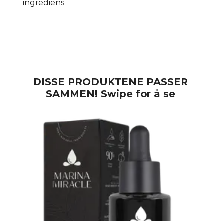
ingrediens