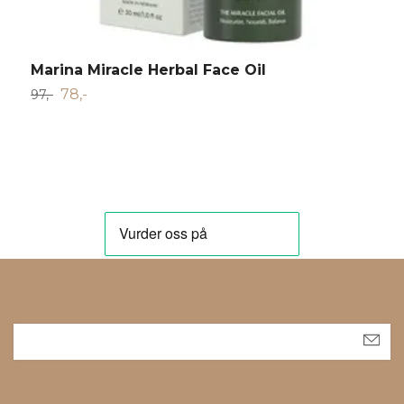
Marina Miracle Herbal Face Oil
M
78,-
97,-
1