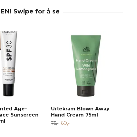
inted Age-
Urtekram Blown Away
Dr 
Face Sunscreen
Hand Cream 75ml
Exf
ml
60,-
75,-
Tom