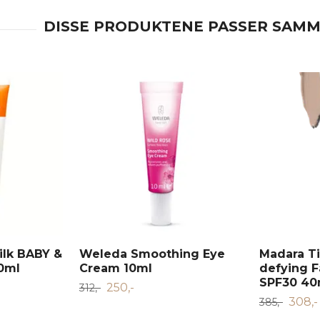
ilk BABY &
Weleda Smoothing Eye
Madara T
0ml
Cream 10ml
defying 
SPF30 40
250,-
312,-
308,-
385,-