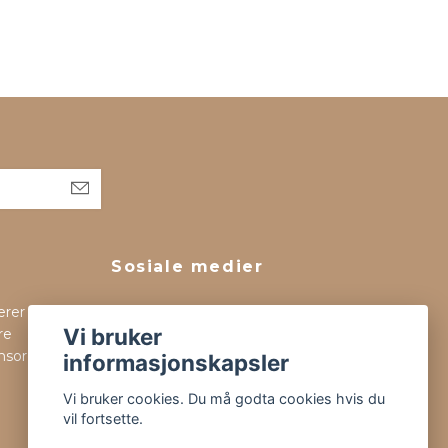
Sosiale medier
erer og
Facebook
Vi bruker
re
Instagram
msorg og vi
informasjonskapsler
Tiktok
Vi bruker cookies. Du må godta cookies hvis du
vil fortsette.