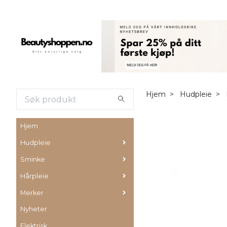
Hjem
Hudpleie
Hjem
Hudpleie
Sminke
Hårpleie
Merker
Nyheter
Elektrisk