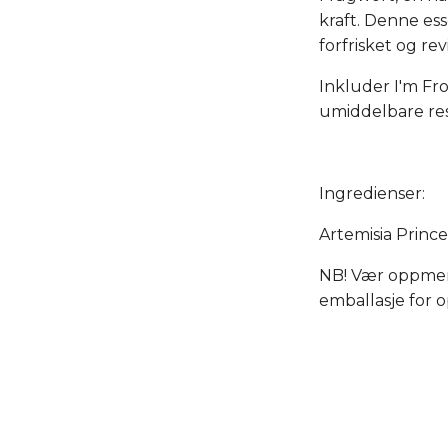
kraft. Denne es
forfrisket og revi
Inkluder I'm Fr
umiddelbare res
Ingredienser:
Artemisia Princ
NB! Vær oppmerk
emballasje for o