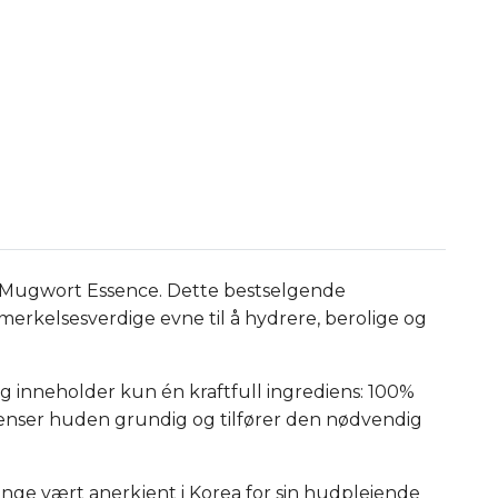
m Mugwort Essence. Dette bestselgende
emerkelsesverdige evne til å hydrere, berolige og
og inneholder kun én kraftfull ingrediens: 100%
renser huden grundig og tilfører den nødvendig
ge vært anerkjent i Korea for sin hudpleiende