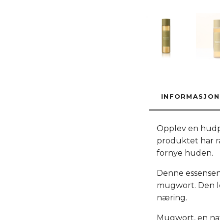
INFORMASJON
Opplev en hudp
produktet har ra
fornye huden.
Denne essensen e
mugwort. Den le
næring.
Mugwort, en nat