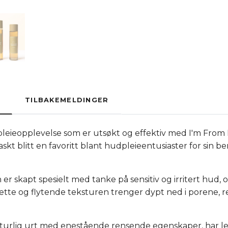
TILBAKEMELDINGER
leieopplevelse som er utsøkt og effektiv med I'm Fro
skt blitt en favoritt blant hudpleieentusiaster for sin b
r skapt spesielt med tanke på sensitiv og irritert hud, 
tte og flytende teksturen trenger dypt ned i porene, 
urlig urt med enestående rensende egenskaper, har len