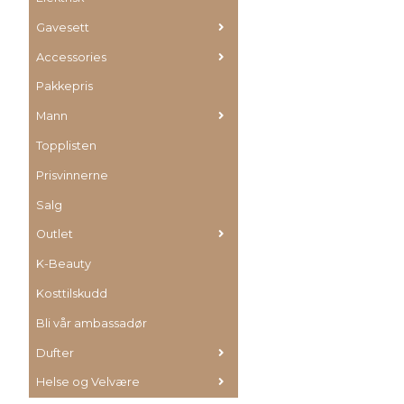
Gavesett
Accessories
Pakkepris
Mann
Topplisten
Prisvinnerne
Salg
Outlet
K-Beauty
Kosttilskudd
Bli vår ambassadør
Dufter
Helse og Velvære