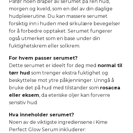
Påfør noen dråper av serumet på ren hud,
morgen og kveld, som en del av din daglige
hudpleierutine. Du kan massere serumet
forsiktig inn i huden med sirkulære bevegelser
for å forbedre opptaket. Serumet fungerer
også utmerket som en base under din
fuktighetskrem eller solkrem.
For hvem passer serumet?
Dette serumet er ideelt for deg med
normal til
tørr hud
som trenger ekstra fuktighet og
beskyttelse mot ytre påkjenninger. Unngå å
bruke det på hud med tilstander som
rosacea
eller eksem
, da eteriske oljer kan forverre
sensitiv hud.
Hva inneholder serumet?
Noen av de viktigste ingrediensene i Kime
Perfect Glow Serum inkluderer: