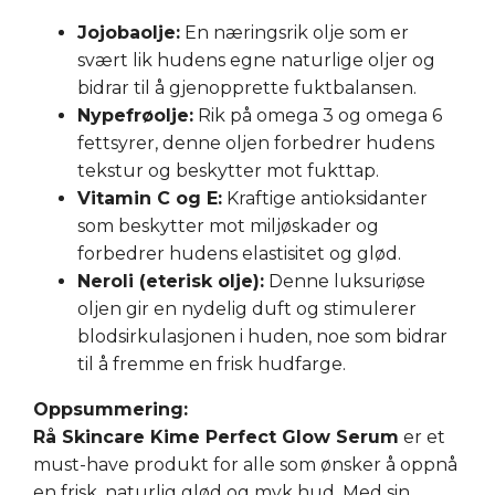
Jojobaolje:
En næringsrik olje som er
svært lik hudens egne naturlige oljer og
bidrar til å gjenopprette fuktbalansen.
Nypefrøolje:
Rik på omega 3 og omega 6
fettsyrer, denne oljen forbedrer hudens
tekstur og beskytter mot fukttap.
Vitamin C og E:
Kraftige antioksidanter
som beskytter mot miljøskader og
forbedrer hudens elastisitet og glød.
Neroli (eterisk olje):
Denne luksuriøse
oljen gir en nydelig duft og stimulerer
blodsirkulasjonen i huden, noe som bidrar
til å fremme en frisk hudfarge.
Oppsummering:
Rå Skincare Kime Perfect Glow Serum
er et
must-have produkt for alle som ønsker å oppnå
en frisk, naturlig glød og myk hud. Med sin