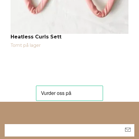
Heatless Curls Sett
U
1
Tomt på lager
2