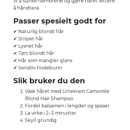
til å styrke hårfibrene og gjøre håret lettere
å håndtere.
Passer spesielt godt for
✔ Naturlig blondt hår
✔ Stripet hår
✔ Lysnet hår
✔ Tørt blondt hår
✔ Hår som mangler glans
✔ Sensitiv hodebunn
Slik bruker du den
Vask håret med Urtekram Camomile
Blond Hair Shampoo.
Fordel balsamen i lengder og spisser.
La virke i 2–3 minutter.
Skyll grundig.