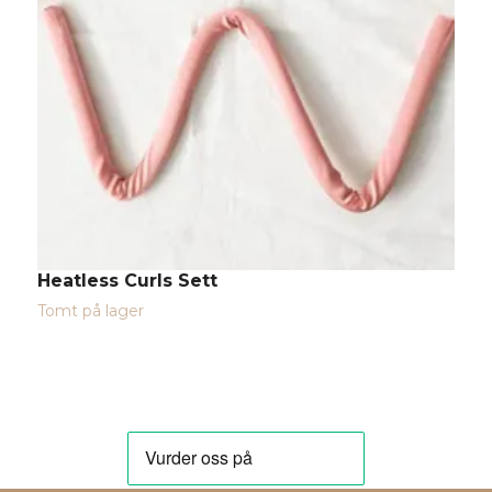
Heatless Curls Sett
M
1
Tomt på lager