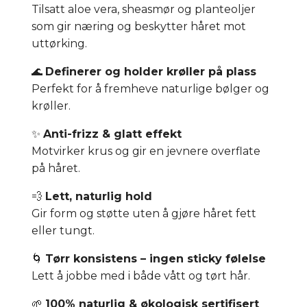
Tilsatt aloe vera, sheasmør og planteoljer
som gir næring og beskytter håret mot
uttørking.
🌊
Definerer og holder krøller på plass
Perfekt for å fremheve naturlige bølger og
krøller.
✨
Anti-frizz & glatt effekt
Motvirker krus og gir en jevnere overflate
på håret.
💨
Lett, naturlig hold
Gir form og støtte uten å gjøre håret fett
eller tungt.
🌀
Tørr konsistens – ingen sticky følelse
Lett å jobbe med i både vått og tørt hår.
🌱
100% naturlig & økologisk sertifisert