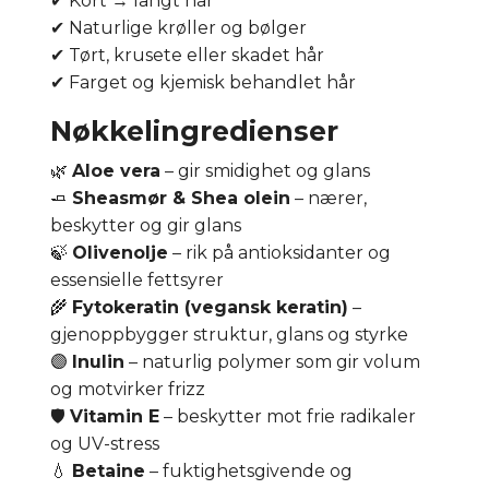
✔ Kort → langt hår
✔ Naturlige krøller og bølger
✔ Tørt, krusete eller skadet hår
✔ Farget og kjemisk behandlet hår
Nøkkelingredienser
🌿
Aloe vera
– gir smidighet og glans
🧈
Sheasmør & Shea olein
– nærer,
beskytter og gir glans
🍃
Olivenolje
– rik på antioksidanter og
essensielle fettsyrer
🌾
Fytokeratin (vegansk keratin)
–
gjenoppbygger struktur, glans og styrke
🟣
Inulin
– naturlig polymer som gir volum
og motvirker frizz
🛡
Vitamin E
– beskytter mot frie radikaler
og UV-stress
💧
Betaine
– fuktighetsgivende og