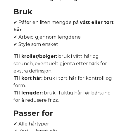
Bruk
✔ Påfør en liten mengde på
vått eller tørt
hår
✔ Arbeid gjennom lengdene
✔ Style som ønsket
Til krøller/bølger:
bruk i vått hår og
scrunch, eventuelt gjenta etter tørk for
ekstra definisjon.
Til kort hår:
bruk i tørt hår for kontroll og
form.
Til lengder:
bruk i fuktig hår før børsting
for å redusere frizz.
Passer for
✔ Alle hårtyper